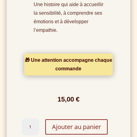
Une histoire qui aide à accueillir
la sensibilité, à comprendre ses
émotions et à développer
l’empathie.
🎁 Une attention accompagne chaque
commande
15,00
€
quantité
Ajouter au panier
de