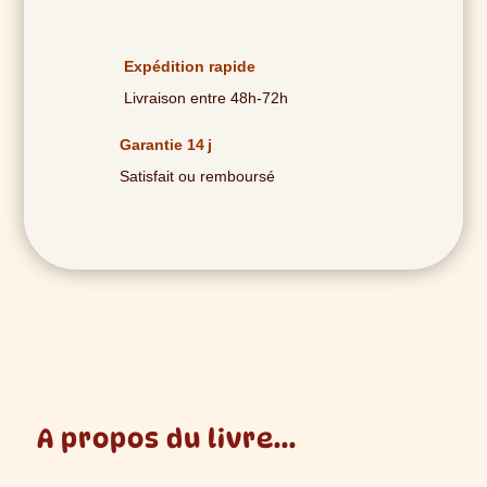
Très
Sensible
Expédition rapide
Livraison entre 48h-72h
Garantie 14 j
Satisfait ou remboursé
A propos du livre...