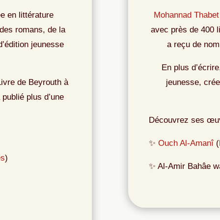
 en littérature
Mohannad Thabet
, des romans, de la
avec près de 400 l
d’édition jeunesse
a reçu de nomb
En plus d’écrir
Livre de Beyrouth à
jeunesse, crée
a publié plus d’une
Découvrez ses œuv
✨
Ouch Al-Amanî
(
es
)
✨ Al-Amir Bahâe wa