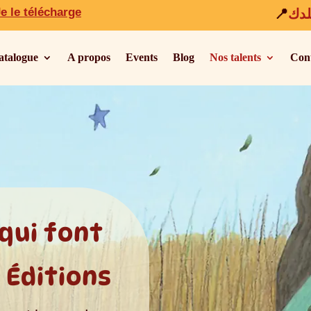
e le télécharge
لدك
atalogue
A propos
Events
Blog
Nos talents
Con
qui font
 Éditions