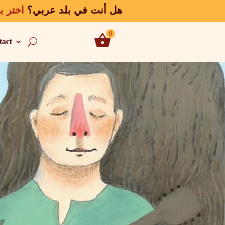
📍هل أنت في بلد عربي؟
اختر ب
0
tact