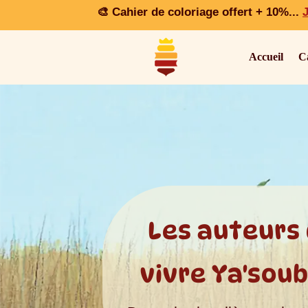
🎨 Cahier de coloriage offert + 10%
...
J
Accueil
C
Les auteurs 
vivre Ya'soub