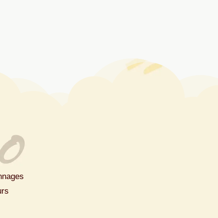
onnages
urs