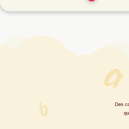
Des co
qu