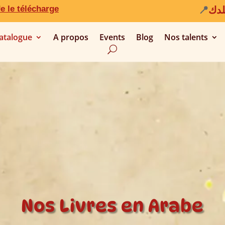
e le télécharge
لدك
atalogue
A propos
Events
Blog
Nos talents
Nos Livres en Arabe