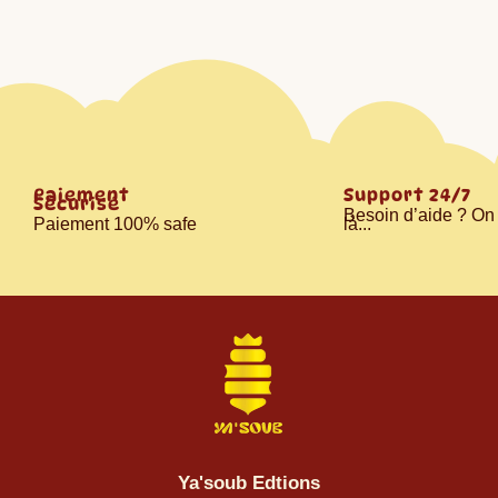
Paiement
Support 24/7
Sécurisé
Besoin d’aide ? On 
Paiement 100% safe
là...
Ya'soub Edtions