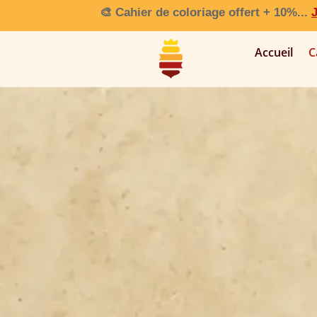
🎨 Cahier de coloriage offert + 10%
...
J
Accueil
C