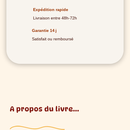
Coeur
d'Eau
Expédition rapide
Livraison entre 48h-72h
Garantie 14 j
Satisfait ou remboursé
A propos du livre...