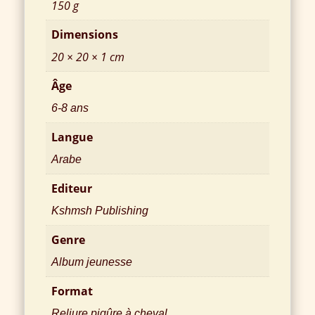
150 g
Dimensions
20 × 20 × 1 cm
Âge
6-8 ans
Langue
Arabe
Editeur
Kshmsh Publishing
Genre
Album jeunesse
Format
Reliure piqûre à cheval