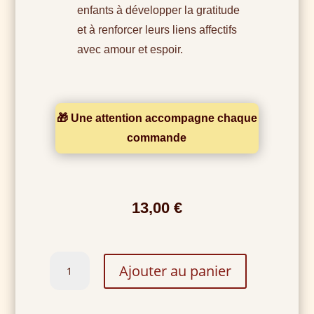
enfants à développer la gratitude
et à renforcer leurs liens affectifs
avec amour et espoir.
🎁 Une attention accompagne chaque
commande
13,00
€
quantité
Ajouter au panier
de
Un