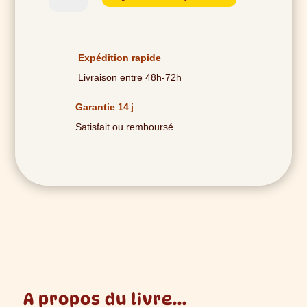
de
Les
Amis
Délicieux
Expédition rapide
Livraison entre 48h-72h
Garantie 14 j
Satisfait ou remboursé
A propos du livre...