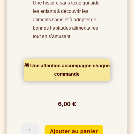
Une histoire sans texte qui aide
les enfants à découvrir les
aliments sains et à adopter de
bonnes habitudes alimentaires
tout en s’amusant.
🎁 Une attention accompagne chaque
commande
6,00
€
quantité
Ajouter au panier